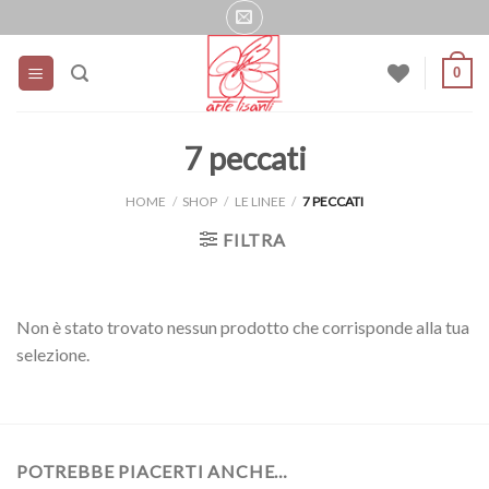
Salta
ai
contenuti
0
7 peccati
HOME
/
SHOP
/
LE LINEE
/
7 PECCATI
FILTRA
Non è stato trovato nessun prodotto che corrisponde alla tua
selezione.
POTREBBE PIACERTI ANCHE…