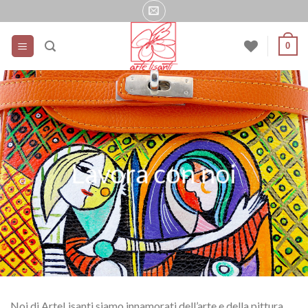
Salta
ai
contenuti
0
Lavora con noi
Noi di ArteLisanti siamo innamorati dell’arte e della pittura