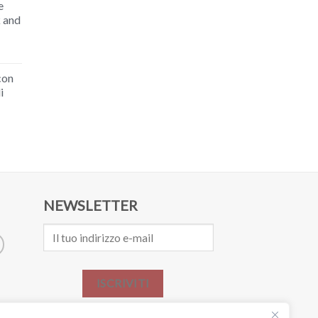
e
k and
con
i
NEWSLETTER
ISCRIVITI