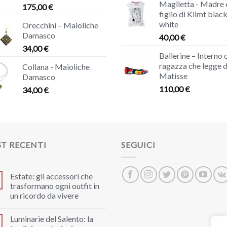
Maglietta - Madre 
175,00
€
figlio di Klimt blac
white
Orecchini – Maioliche
Damasco
40,00
€
34,00
€
Ballerine – Interno 
ragazza che legge d
Collana - Maioliche
Matisse
Damasco
110,00
€
34,00
€
T RECENTI
SEGUICI
Estate: gli accessori che
trasformano ogni outfit in
un ricordo da vivere
Luminarie del Salento: la