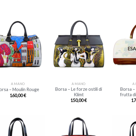
ES
+
+
A MANO
A MANO
A
Borsa – Le forze ostili di
Borsa –
orsa – Moulin Rouge
Klimt
frutta d
160,00
€
150,00
€
17