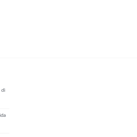
 di
ida