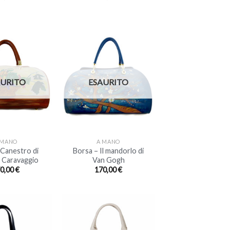
AURITO
ESAURITO
+
 MANO
A MANO
 Canestro di
Borsa – Il mandorlo di
i Caravaggio
Van Gogh
0,00
€
170,00
€