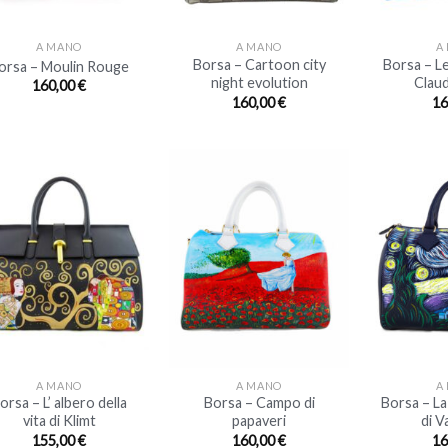
+
+
A MANO
A MANO
A
Borsa – Cartoon city
Borsa – Le
orsa – Moulin Rouge
night evolution
Clau
160,00
€
160,00
€
16
+
+
A MANO
A MANO
A
orsa – L’ albero della
Borsa – Campo di
Borsa – La
vita di Klimt
papaveri
di 
155,00
€
160,00
€
16