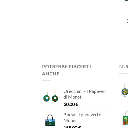
+
POTREBBE PIACERTI
NUO
ANCHE…
Orecchini – I Papaveri
di Monet
30,00
€
Borsa - I papaveri di
Monet
155,00
€