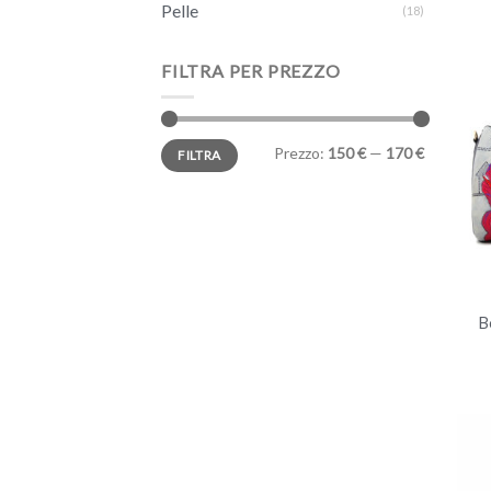
Pelle
(18)
FILTRA PER PREZZO
Prezzo
Prezzo
Prezzo:
150 €
—
170 €
FILTRA
Min
Max
+
B