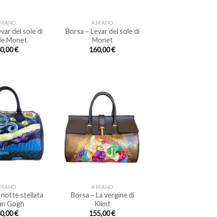
+
 MANO
A MANO
var del sole di
Borsa – Levar del sole di
de Monet
Monet
0,00
€
160,00
€
+
 MANO
A MANO
 notte stellata
Borsa – La vergine di
Van Gogh
Klimt
0,00
€
155,00
€