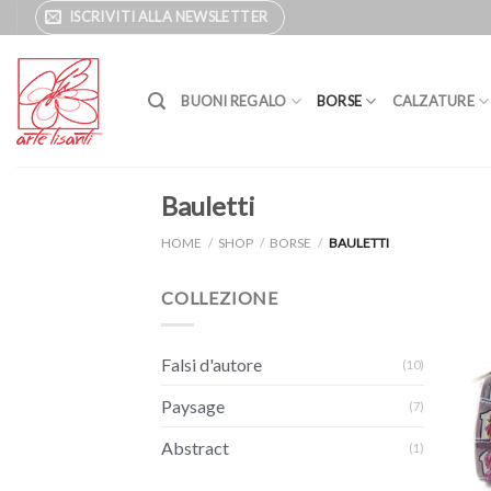
Salta
ISCRIVITI ALLA NEWSLETTER
ai
contenuti
BUONI REGALO
BORSE
CALZATURE
Bauletti
HOME
/
SHOP
/
BORSE
/
BAULETTI
COLLEZIONE
Falsi d'autore
(10)
Paysage
(7)
Abstract
(1)