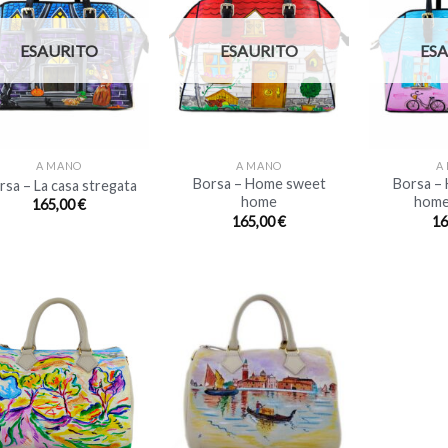
ESAURITO
ESAURITO
ES
+
+
A MANO
A MANO
A
Borsa – Home sweet
Borsa –
rsa – La casa stregata
home
home
165,00
€
165,00
€
16