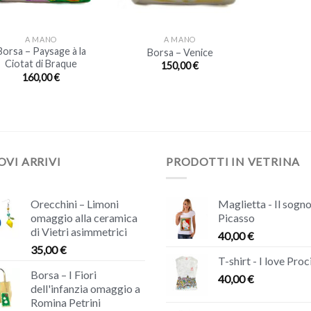
+
A MANO
A MANO
Borsa – Paysage à la
Borsa – Venice
Ciotat di Braque
150,00
€
160,00
€
VI ARRIVI
PRODOTTI IN VETRINA
Orecchini – Limoni
Maglietta - Il sogno
omaggio alla ceramica
Picasso
di Vietri asimmetrici
40,00
€
35,00
€
T-shirt - I love Proc
Borsa – I Fiori
40,00
€
dell'infanzia omaggio a
Romina Petrini