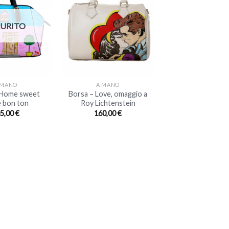
AURITO
+
 MANO
A MANO
 Home sweet
Borsa – Love, omaggio a
 bon ton
Roy Lichtenstein
5,00
€
160,00
€