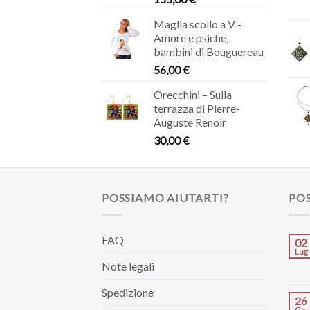
Maglia scollo a V -
Amore e psiche,
bambini di Bouguereau
56,00
€
Orecchini – Sulla
terrazza di Pierre-
Auguste Renoir
30,00
€
POSSIAMO AIUTARTI?
POS
FAQ
02
Lug
Note legali
Spedizione
26
Giu