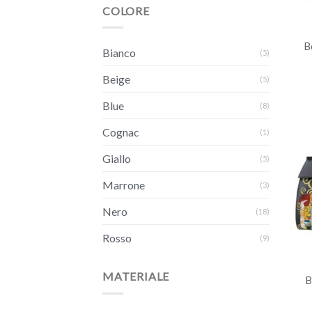
+
COLORE
B
Bianco
(5)
Beige
(5)
Blue
(8)
Cognac
(1)
Giallo
(5)
Marrone
(3)
Nero
(18)
Rosso
(9)
+
MATERIALE
B