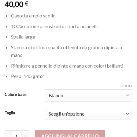
40,00
€
Canotta ampio scollo
100% cotone preristretto ritorto ad anelli
Spalla larga
Stampa di ottima qualità ottenuta da grafica dipinta a
mano
Rifiniture a pennello dipinte a mano con colori brillanti
Peso: 145 g/m2
SVUOTA
Colore base
Taglia
Canotta - Don Chisciotte della Mancia di Picasso quantità
AGGIUNGI AL CARRELLO