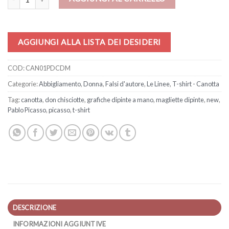
AGGIUNGI ALLA LISTA DEI DESIDERI
COD:
CAN01PDCDM
Categorie:
Abbigliamento
,
Donna
,
Falsi d'autore
,
Le Linee
,
T-shirt - Canotta
Tag:
canotta
,
don chisciotte
,
grafiche dipinte a mano
,
magliette dipinte
,
new
,
Pablo Picasso
,
picasso
,
t-shirt
DESCRIZIONE
INFORMAZIONI AGGIUNTIVE