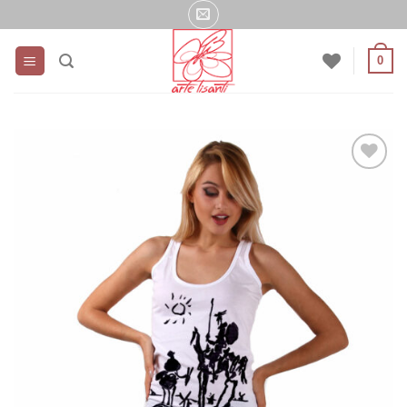
Salta
ai
contenuti
0