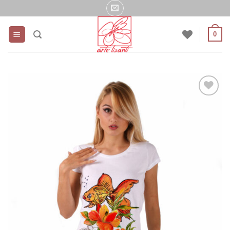
Salta
ai
contenuti
0