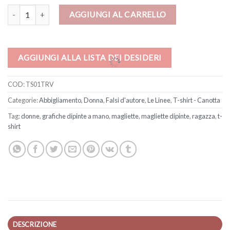
T-shirt - Ragazza in verde di De Lempicka quantità
AGGIUNGI AL CARRELLO
AGGIUNGI ALLA LISTA DEI DESIDERI
COD:
TS01TRV
Categorie:
Abbigliamento
,
Donna
,
Falsi d'autore
,
Le Linee
,
T-shirt - Canotta
Tag:
donne
,
grafiche dipinte a mano
,
magliette
,
magliette dipinte
,
ragazza
,
t-
shirt
DESCRIZIONE