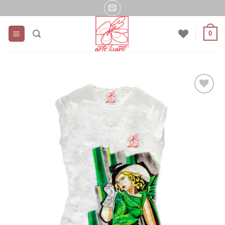
Salta
ai
contenuti
0