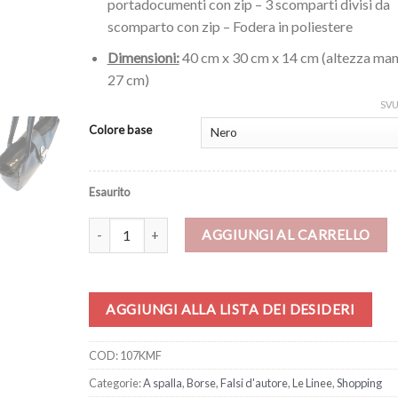
portadocumenti con zip – 3 scomparti divisi da
scomparto con zip – Fodera in poliestere
Dimensioni:
40 cm x 30 cm x 14 cm (altezza man
27 cm)
SV
Colore base
Esaurito
Borsa – Madre e figlio di Klimt quantità
AGGIUNGI AL CARRELLO
AGGIUNGI ALLA LISTA DEI DESIDERI
COD:
107KMF
Categorie:
A spalla
,
Borse
,
Falsi d'autore
,
Le Linee
,
Shopping