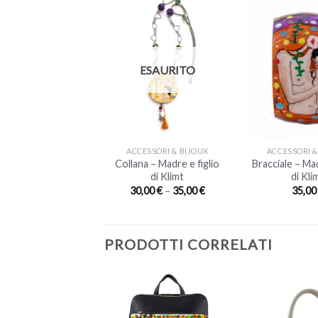
ESAURITO
+
+
ESSORI & BIJOUX
ACCESSORI & BIJOUX
ACCESSORI &
cchini – Madre e
Collana – Madre e figlio
Bracciale – Mad
figlio di Klimt
di Klimt
di Kli
30,00
€
30,00
€
–
35,00
€
35,0
PRODOTTI CORRELATI