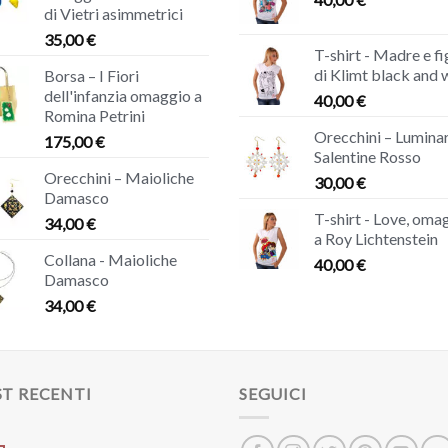
di Vietri asimmetrici
35,00
€
T-shirt - Madre e fi
di Klimt black and 
Borsa – I Fiori
dell'infanzia omaggio a
40,00
€
Romina Petrini
Orecchini – Luminar
175,00
€
Salentine Rosso
Orecchini – Maioliche
30,00
€
Damasco
T-shirt - Love, oma
34,00
€
a Roy Lichtenstein
Collana - Maioliche
40,00
€
Damasco
34,00
€
T RECENTI
SEGUICI