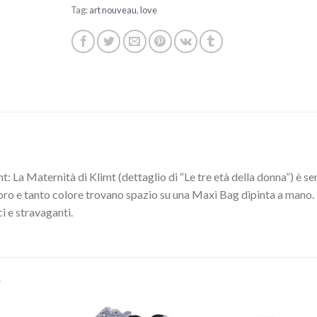
Tag:
art nouveau
,
love
t: La Maternità di Klimt (dettaglio di “Le tre età della donna”) è s
li oro e tanto colore trovano spazio su una Maxi Bag dipinta a mano. 
ci e stravaganti.
…