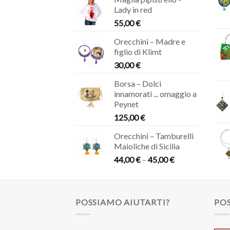
Lady in red
55,00
€
Orecchini – Madre e
figlio di Klimt
30,00
€
Borsa – Dolci
innamorati ... omaggio a
Peynet
125,00
€
Orecchini – Tamburelli
Maioliche di Sicilia
44,00
€
–
45,00
€
POSSIAMO AIUTARTI?
POS