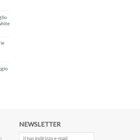
glio
white
ie
ggio
NEWSLETTER