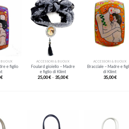
+
+
 BIJOUX
ACCESSORI & BIJOUX
ACCESSORI & BIJOUX
re e figlio
Foulard gioiello – Madre
Bracciale – Madre e figl
mt
e figlio di Klimt
di Klimt
0
€
25,00
€
–
35,00
€
35,00
€