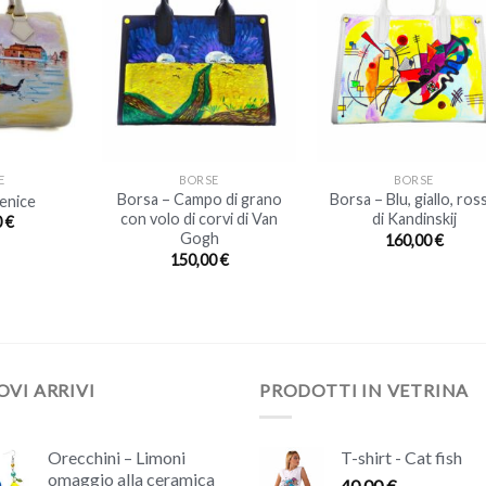
+
+
E
BORSE
BORSE
Borsa – Campo di grano
Borsa – Blu, giallo, ros
enice
con volo di corvi di Van
di Kandinskij
0
€
Gogh
160,00
€
150,00
€
VI ARRIVI
PRODOTTI IN VETRINA
Orecchini – Limoni
T-shirt - Cat fish
omaggio alla ceramica
40,00
€