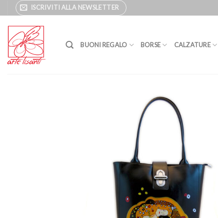
Salta
ISCRIVITI ALLA NEWSLETTER
ai
contenuti
BUONI REGALO
BORSE
CALZATURE