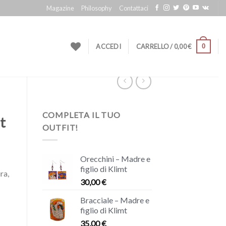
Magazine
Philosophy
Contattaci
0
ACCEDI
CARRELLO /
0,00
€
COMPLETA IL TUO
t
OUTFIT!
Orecchini – Madre e
figlio di Klimt
ra,
30,00
€
Bracciale – Madre e
figlio di Klimt
35,00
€