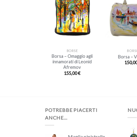
ESAURITO
+
+
BORSE
BORSE
BORS
a – Il mandorlo di
Borsa – Omaggio agli
Borsa – V
Van Gogh
innamorati di Leonid
150,0
Afremov
170,00
€
155,00
€
POTREBBE PIACERTI
NUO
ANCHE…
Maglia pipistrello -