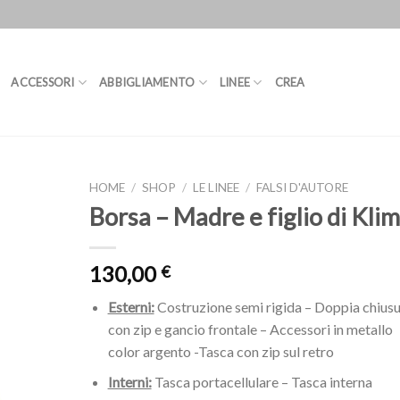
ACCESSORI
ABBIGLIAMENTO
LINEE
CREA
HOME
/
SHOP
/
LE LINEE
/
FALSI D'AUTORE
Borsa – Madre e figlio di Klim
130,00
€
Esterni:
Costruzione semi rigida – Doppia chiusu
con zip e gancio frontale – Accessori in metallo
color argento -Tasca con zip sul retro
Interni:
Tasca portacellulare – Tasca interna