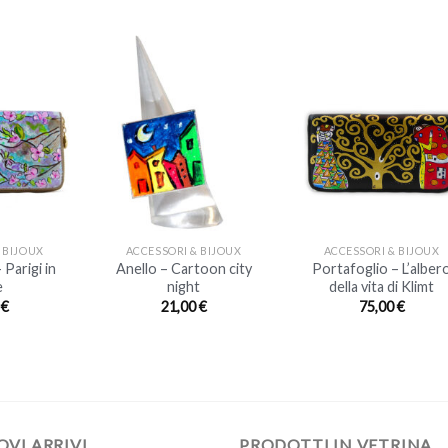
+
+
 BIJOUX
ACCESSORI & BIJOUX
ACCESSORI & BIJOUX
 Parigi in
Anello – Cartoon city
Portafoglio – L’alber
e
night
della vita di Klimt
0
€
21,00
€
75,00
€
VI ARRIVI
PRODOTTI IN VETRINA