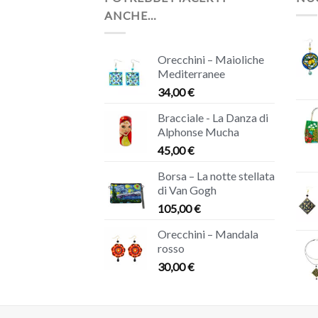
ANCHE…
Orecchini – Maioliche
Mediterranee
34,00
€
Bracciale - La Danza di
Alphonse Mucha
45,00
€
Borsa – La notte stellata
di Van Gogh
105,00
€
Orecchini – Mandala
rosso
30,00
€