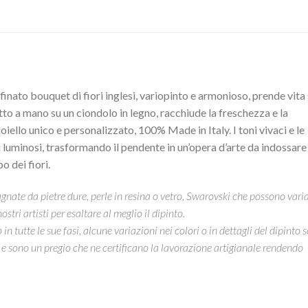
ffinato bouquet di fiori inglesi, variopinto e armonioso, prende vita
otto a mano su un ciondolo in legno, racchiude la freschezza e la
ioiello unico e personalizzato, 100% Made in Italy. I toni vivaci e le
i luminosi, trasformando il pendente in un’opera d’arte da indossare
o dei fiori.
nate da pietre dure, perle in resina o vetro, Swarovski che possono vari
ostri artisti per esaltare al meglio il dipinto.
 tutte le sue fasi, alcune variazioni nei colori o in dettagli del dipinto 
 e sono un pregio che ne certificano la lavorazione artigianale rendendo