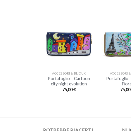
+
+
ESSORI & BIJOUX
ACCESSORI & BIJOUX
ACCESSORI &
foglio – Tramonto
Portafoglio – Cartoon
Portafoglio –
 Porto Venere
city night evolution
Fior
75,00
€
75,00
€
75,0
POTREBBE PIACERTI
NUO