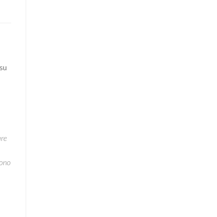
 su
are
sono