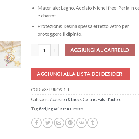
Materiale: Legno, Acciaio Nichel free, Perla in c
e charms.
Protezione: Resina spessa effetto vetro per
proteggere il dipinto.
Collana - Fiori inglesi quantità
AGGIUNGI AL CARRELLO
AGGIUNGI ALLA LISTA DEI DESIDERI
COD:
638TUROS-1-1
Categorie:
Accessori & bijoux
,
Collane
,
Falsi d'autore
Tag:
fiori
,
inglesi
,
natura
,
rosso