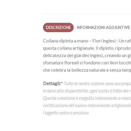
DESCRIZIONE
INFORMAZIONI AGGIUNTIVE
Collana dipinta a mano – Fiori inglesi : Un ra
questa collana artigianale. Il dipinto, riprod
delicatezza dei giardini inglesi, creando un g
sfumature floreali si fondono con lievi tocch
che celebra la bellezza naturale e senza temp
Dettagli:
*
Tutte le nostre collane sono accompag
in base alla disponibilità, ogni scelta è fatta dai n
Questa creazione è eseguita interamente a mano in
certificazione del lavoro interamente artigianale
l’oggetto unico e prezioso