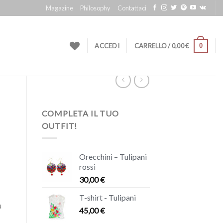
Magazine
Philosophy
Contattaci
0
ACCEDI
CARRELLO /
0,00
€
COMPLETA IL TUO
OUTFIT!
Orecchini – Tulipani
rossi
30,00
€
T-shirt - Tulipani
ù
45,00
€