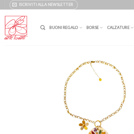
Salta
ISCRIVITI ALLA NEWSLETTER
ai
contenuti
BUONI REGALO
BORSE
CALZATURE