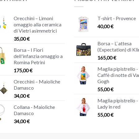
Orecchini – Limoni
T-shirt - Provence
omaggio alla ceramica
40,00
€
di Vietri asimmetrici
35,00
€
Borsa – L’ attesa
(Expectation) di Kl
Borsa – I Fiori
dell'infanzia omaggio a
165,00
€
Romina Petrini
Maglia pipistrello -
175,00
€
Caffè di notte di Va
Gogh
Orecchini – Maioliche
Damasco
55,00
€
34,00
€
Maglia pipistrello -
Lady in red
Collana - Maioliche
Damasco
55,00
€
34,00
€