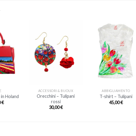
…
+
+
E
ACCESSORI & BIJOUX
ABBIGLIAMENTO
Orecchini – Tulipani
 in Holand
T-shirt – Tulipani
rossi
0
€
45,00
€
30,00
€