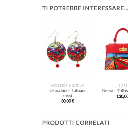
TI POTREBBE INTERESSARE
+
+
ACCESSORI & BIJOUX
BORS
Orecchini – Tulipani
Borsa – Tulips
rossi
130,0
30,00
€
PRODOTTI CORRELATI