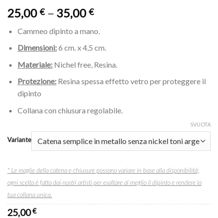
25,00
–
35,00
€
€
Cammeo dipinto a mano.
Dimensioni:
6 cm. x 4,5 cm.
Materiale:
Nichel free, Resina.
Protezione:
Resina spessa effetto vetro per proteggere il
dipinto
Collana con chiusura regolabile.
SVUOTA
Variante
* Le maglie della catena e chiusure possono variare in base alla disponibilità;
ogni scelta è fatta dai nostri artisti per esaltare al meglio il dipinto e rendere la
tua collana unica.
25,00
€