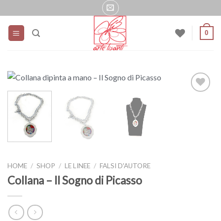
Salta
ai
contenuti
0
HOME
/
SHOP
/
LE LINEE
/
FALSI D'AUTORE
Collana – Il Sogno di Picasso