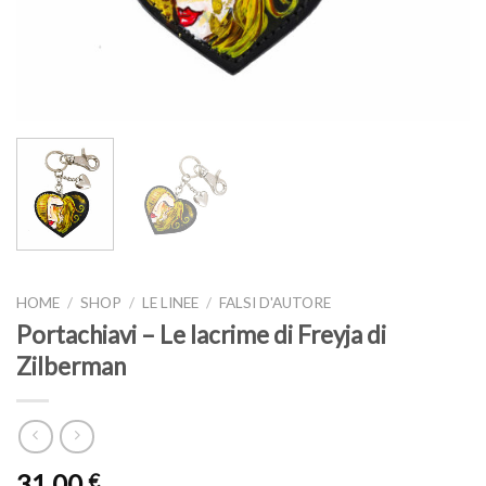
HOME
/
SHOP
/
LE LINEE
/
FALSI D'AUTORE
Portachiavi – Le lacrime di Freyja di
Zilberman
31,00
€