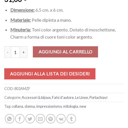
Dimensione:
6,5 cm. x 6 cm.
Materiale:
Pelle dipinta a mano.
Minuteria:
Toni color argento, Dotato di moschettone,
Charm a forma di cuore toni color argento.
Portachiavi – Le lacrime di Freyja di Zilberman quantità
AGGIUNGI AL CARRELLO
AGGIUNGI ALLA LISTA DEI DESIDERI
COD:
802AMZF
Categorie:
Accessori & bijoux
,
Falsi d'autore
,
Le Linee
,
Portachiavi
Tag:
collana
,
donna
,
impressionismo
,
mitologia
,
new