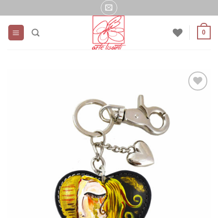
Salta
ai
contenuti
0