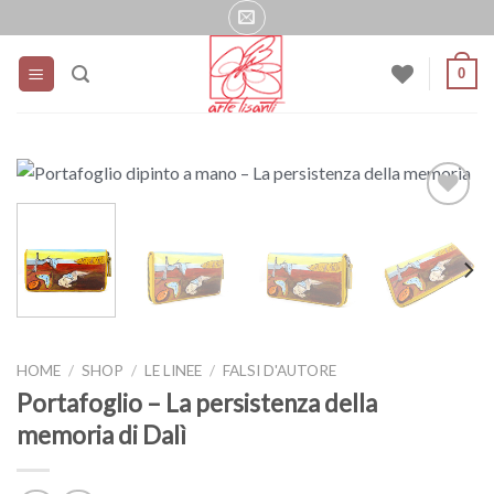
Salta
ai
contenuti
0
HOME
/
SHOP
/
LE LINEE
/
FALSI D'AUTORE
Portafoglio – La persistenza della
memoria di Dalì