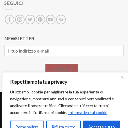
SEGUICI
NEWSLETTER
ISCRIVITI
Rispettiamo la tua privacy
Utilizziamo i cookie per migliorare la tua esperienza di
navigazione, mostrarti annunci o contenuti personalizzati e
analizzare il nostro traffico. Cliccando su "Accetta tutto",
acconsenti all'utilizzo dei cookie.
Informativa sui cookie
DIVENTA PARTNER
LAVORA CON NOI
PRIVACY
TERMINI E CONDIZIONI
Copyright 2026 ©
ARTELISANTI
. ALL RIGHTS RESERVED - P.IVA
Personalizza
Rifiuta tutto
Accetta tutto