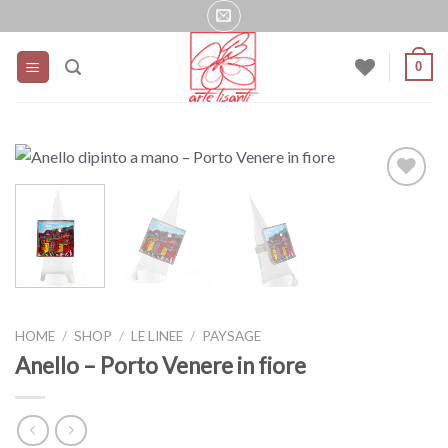
Salta
ai
contenuti
0
HOME
/
SHOP
/
LE LINEE
/
PAYSAGE
Anello – Porto Venere in fiore