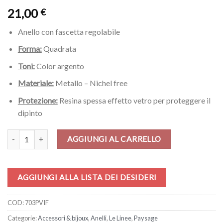
21,00
€
Anello con fascetta regolabile
Forma:
Quadrata
Toni:
Color argento
Materiale:
Metallo – Nichel free
Protezione:
Resina spessa effetto vetro per proteggere il
dipinto
Anello – Porto Venere in fiore quantità
AGGIUNGI AL CARRELLO
AGGIUNGI ALLA LISTA DEI DESIDERI
COD:
703PVIF
Categorie:
Accessori & bijoux
,
Anelli
,
Le Linee
,
Paysage