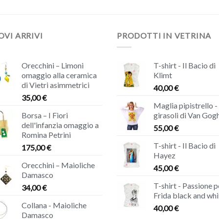
VI ARRIVI
PRODOTTI IN VETRINA
Orecchini – Limoni
T-shirt - Il Bacio di
omaggio alla ceramica
Klimt
di Vietri asimmetrici
40,00
€
35,00
€
Maglia pipistrello - 
Borsa – I Fiori
girasoli di Van Gog
dell'infanzia omaggio a
55,00
€
Romina Petrini
T-shirt - Il Bacio di
175,00
€
Hayez
Orecchini – Maioliche
45,00
€
Damasco
T-shirt - Passione p
34,00
€
Frida black and whi
Collana - Maioliche
40,00
€
Damasco