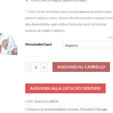
* Tutti i nostri orecchini sono accompagnate da pietre dure,
perle in resina o vetro, Swarovski che possono variare in ba
alla disponibilità, ogni scelta è fatta dai nostri artisti per
esaltare al meglio il dipinto.
SV
Monachelle/Ganci
Orecchini – Gatto con la Luna quantità
AGGIUNGI AL CARRELLO
AGGIUNGI ALLA LISTA DEI DESIDERI
COD:
50aGCLLU2NEW
Categorie:
Accessori & bijoux
,
Le Linee
,
Orecchini
,
Paysage