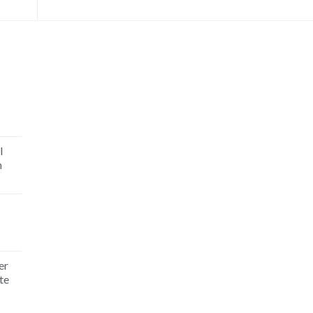
I
h
er
te