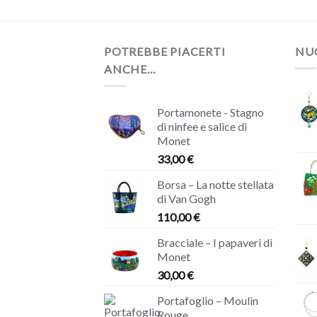
POTREBBE PIACERTI
NUO
ANCHE…
Portamonete - Stagno
di ninfee e salice di
Monet
33,00
€
Borsa – La notte stellata
di Van Gogh
110,00
€
Bracciale – I papaveri di
Monet
30,00
€
Portafoglio – Moulin
Rouge