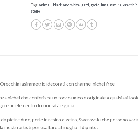
Tag:
animali
,
black and white
,
gatti
,
gatto
,
luna
,
natura
,
orecchin
stelle
. Orecchini asimmetrici decorati con charme; nichel free
nza nichel che conferisce un tocco unico e originale a qualsiasi look
ere un elemento di curiosità e gioia.
da pietre dure, perle in resina o vetro, Swarovski che possono vari
ai nostri artisti per esaltare al meglio il dipinto.