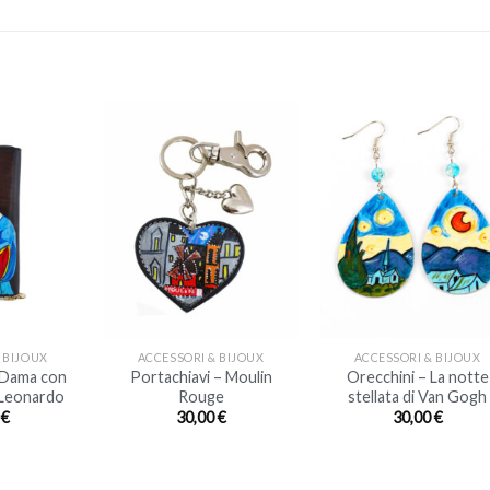
+
+
 BIJOUX
ACCESSORI & BIJOUX
ACCESSORI & BIJOUX
–Dama con
Portachiavi – Moulin
Orecchini – La notte
i Leonardo
Rouge
stellata di Van Gogh
0
€
30,00
€
30,00
€