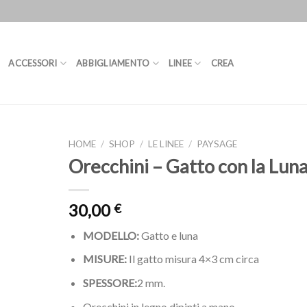
ACCESSORI
ABBIGLIAMENTO
LINEE
CREA
HOME
/
SHOP
/
LE LINEE
/
PAYSAGE
Orecchini – Gatto con la Lun
30,00
€
MODELLO:
Gatto e luna
MISURE:
Il gatto misura 4×3 cm circa
SPESSORE:
2 mm.
Orecchini in legno dipinti a mano.