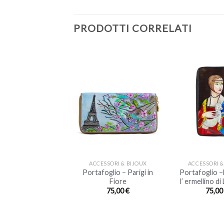
PRODOTTI CORRELATI
+
+
ESSORI & BIJOUX
ACCESSORI & BIJOUX
ACCESSORI &
foglio – L’ Urlo di
Portafoglio – Parigi in
Portafoglio 
Munch
Fiore
l’ ermellino d
75,00
€
75,00
€
75,0