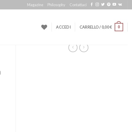
Magazine
Philosophy
Contattaci
0
ACCEDI
CARRELLO /
0,00
€
a