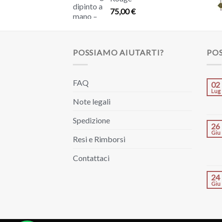
75,00
€
POSSIAMO AIUTARTI?
POS
FAQ
02
Lug
Note legali
Spedizione
26
Giu
Resi e Rimborsi
Contattaci
24
Giu