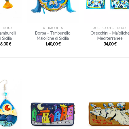
+
+
 BIJOUX
A TRACOLLA
ACCESSORI & BIJOUX
amburelli
Borsa – Tamburello
Orecchini – Maiolich
 Sicilia
Maioliche di Sicilia
Mediterranee
45,00
€
140,00
€
34,00
€