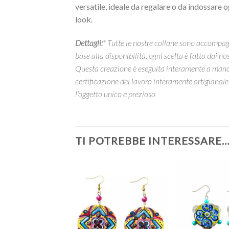
versatile, ideale da regalare o da indossare 
look.
Dettagli:
* Tutte le nostre collane sono accompagn
base alla disponibilità, ogni scelta è fatta dai nost
Questa creazione è eseguita interamente a mano in
certificazione del lavoro interamente artigianale
l’oggetto unico e prezioso
TI POTREBBE INTERESSARE