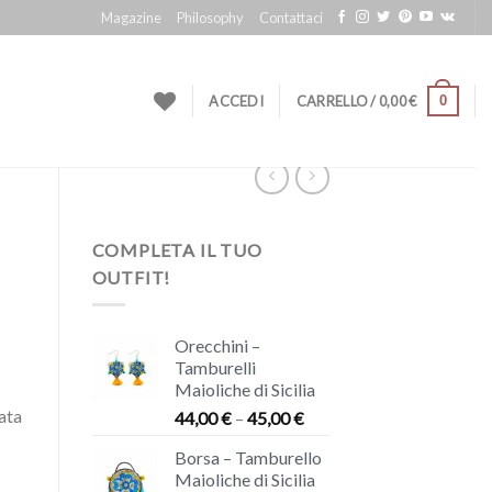
Magazine
Philosophy
Contattaci
0
ACCEDI
CARRELLO /
0,00
€
COMPLETA IL TUO
OUTFIT!
Orecchini –
Tamburelli
Maioliche di Sicilia
ata
44,00
€
–
45,00
€
Borsa – Tamburello
Maioliche di Sicilia