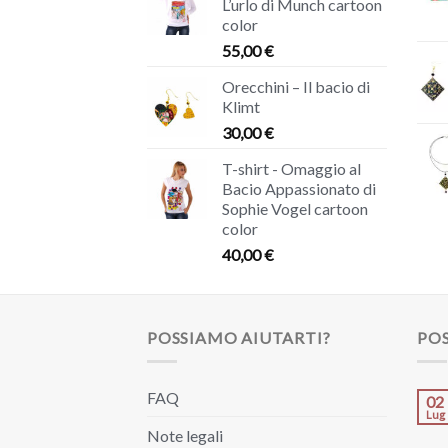
L’urlo di Munch cartoon
color
55,00
€
Orecchini – Il bacio di
Klimt
30,00
€
T-shirt - Omaggio al
Bacio Appassionato di
Sophie Vogel cartoon
color
40,00
€
POSSIAMO AIUTARTI?
POS
FAQ
02
Lug
Note legali