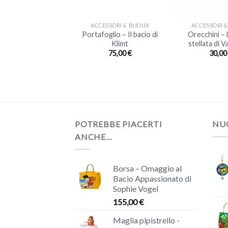
+
+
ESSORI & BIJOUX
ACCESSORI & BIJOUX
ACCESSORI &
foglio – La lettura
Portafoglio – Il bacio di
Orecchini – 
rie Therese di
Klimt
stellata di 
Picasso
75,00
€
30,0
75,00
€
POTREBBE PIACERTI
NUO
ANCHE…
Borsa – Omaggio al
Bacio Appassionato di
Sophie Vogel
155,00
€
Maglia pipistrello -