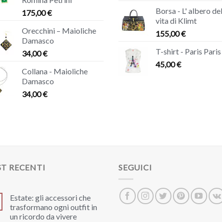
Borsa - L' albero de
175,00
€
vita di Klimt
Orecchini – Maioliche
155,00
€
Damasco
T-shirt - Paris Paris
34,00
€
45,00
€
Collana - Maioliche
Damasco
34,00
€
T RECENTI
SEGUICI
Estate: gli accessori che
trasformano ogni outfit in
un ricordo da vivere