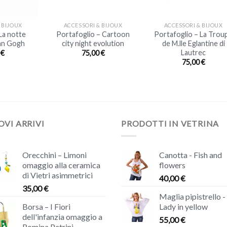
+
+
 BIJOUX
ACCESSORI & BIJOUX
ACCESSORI & BIJOUX
La notte
Portafoglio – Cartoon
Portafoglio – La Trou
Van Gogh
city night evolution
de M.lle Eglantine di
Lautrec
0
€
75,00
€
75,00
€
VI ARRIVI
PRODOTTI IN VETRINA
Orecchini – Limoni
Canotta - Fish and
omaggio alla ceramica
flowers
di Vietri asimmetrici
40,00
€
35,00
€
Maglia pipistrello -
Borsa – I Fiori
Lady in yellow
dell'infanzia omaggio a
55,00
€
Romina Petrini