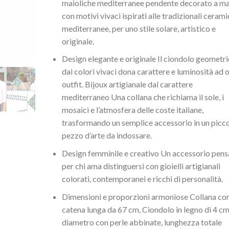
maioliche mediterranee pendente decorato a m
con motivi vivaci ispirati alle tradizionali ceram
mediterranee, per uno stile solare, artistico e
originale.
Design elegante e originale Il ciondolo geometr
dai colori vivaci dona carattere e luminosità ad 
outfit. Bijoux artigianale dal carattere
mediterraneo Una collana che richiama il sole, i
mosaici e l’atmosfera delle coste italiane,
trasformando un semplice accessorio in un picc
pezzo d’arte da indossare.
Design femminile e creativo Un accessorio pens
per chi ama distinguersi con gioielli artigianali
colorati, contemporanei e ricchi di personalità.
Dimensioni e proporzioni armoniose Collana co
catena lunga da 67 cm, Ciondolo in legno di 4 cm
diametro con perle abbinate, lunghezza totale