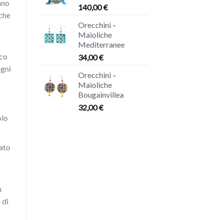
ano
140,00
€
iche
Orecchini –
Maioliche
Mediterranee
ico
34,00
€
ogni
Orecchini –
Maioliche
Bougainvillea
32,00
€
olo
ato
n
 di