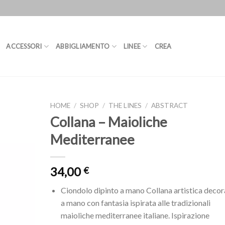
ACCESSORI
ABBIGLIAMENTO
LINEE
CREA
HOME
/
SHOP
/
THE LINES
/
ABSTRACT
Collana – Maioliche
Mediterranee
34,00
€
Ciondolo dipinto a mano Collana artistica decor
a mano con fantasia ispirata alle tradizionali
maioliche mediterranee italiane. Ispirazione