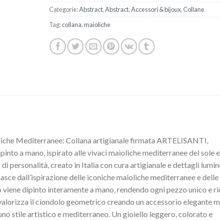
Categorie:
Abstract
,
Abstract
,
Accessori & bijoux
,
Collane
Tag:
collana
,
maioliche
liche Mediterranee: Collana artigianale firmata ARTELISANTI,
ipinto a mano, ispirato alle vivaci maioliche mediterranee del sole e
di personalità, creato in Italia con cura artigianale e dettagli lumin
 nasce dall’ispirazione delle iconiche maioliche mediterranee e delle
lo viene dipinto interamente a mano, rendendo ogni pezzo unico e r
o valorizza il ciondolo geometrico creando un accessorio elegante 
 uno stile artistico e mediterraneo. Un gioiello leggero, colorato e