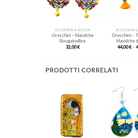
+
+
ACCESSORI & BIJOUX
ACCESSORI &
Orecchini – Maioliche
Orecchini – T
Bougainvillea
Maioliche di
32,00
€
44,00
€
–
PRODOTTI CORRELATI