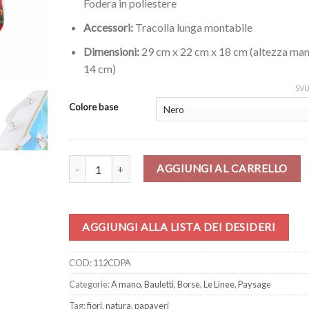
Fodera in poliestere
Accessori:
Tracolla lunga montabile
Dimensioni:
29 cm x 22 cm x 18 cm (altezza man
14 cm)
SV
Colore base
Borsa – Campo di papaveri quantità
AGGIUNGI AL CARRELLO
AGGIUNGI ALLA LISTA DEI DESIDERI
COD:
112CDPA
Categorie:
A mano
,
Bauletti
,
Borse
,
Le Linee
,
Paysage
Tag:
fiori
,
natura
,
papaveri