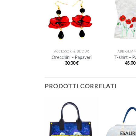
+
+
ACCESSORI & BIJOUX
ABBIGLIA
Orecchini – Papaveri
T-shirt – P
30,00
€
45,0
PRODOTTI CORRELATI
ESAURITO
ESAUR