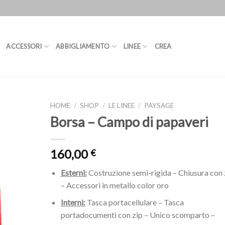
ACCESSORI
ABBIGLIAMENTO
LINEE
CREA
HOME
/
SHOP
/
LE LINEE
/
PAYSAGE
Borsa – Campo di papaveri
160,00
€
Esterni:
Costruzione semi-rigida – Chiusura con 
– Accessori in metallo color oro
Interni:
Tasca portacellulare – Tasca
portadocumenti con zip – Unico scomparto –