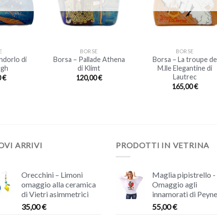
+
+
E
BORSE
BORSE
ndorlo di
Borsa – Pallade Athena
Borsa – La troupe d
ogh
di Klimt
M.lle Elegantine di
Lautrec
0
€
120,00
€
165,00
€
VI ARRIVI
PRODOTTI IN VETRINA
Orecchini – Limoni
Maglia pipistrello -
omaggio alla ceramica
Omaggio agli
di Vietri asimmetrici
innamorati di Peyne
35,00
€
55,00
€