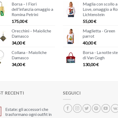
Borsa – I Fiori
Maglia con scollo a
dell'infanzia omaggio a
Love, omaggio a Ro
Romina Petrini
Lichtenstein
175,00
€
55,00
€
Orecchini – Maioliche
Maglietta - Green
Damasco
parrot
34,00
€
40,00
€
Collana - Maioliche
Borsa - La notte ste
Damasco
di Van Gogh
34,00
€
130,00
€
T RECENTI
SEGUICI
Estate: gli accessori che
trasformano ogni outfit in