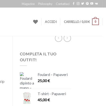
Magazine
Philosophy
Contattaci
0
ACCEDI
CARRELLO /
0,00
€
COMPLETA IL TUO
OUTFIT!
Foulard – Papaveri
25,00
€
zip
T-shirt - Papaveri
45,00
€