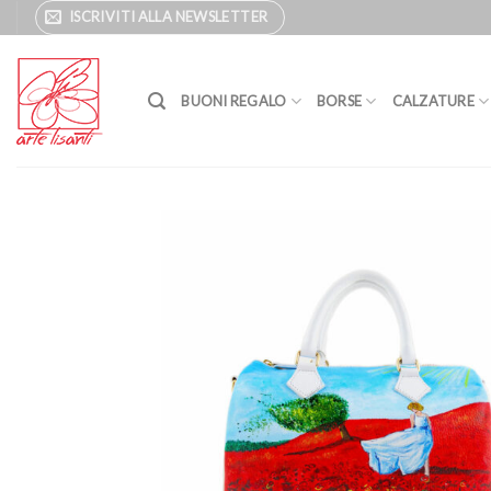
Salta
ISCRIVITI ALLA NEWSLETTER
ai
contenuti
BUONI REGALO
BORSE
CALZATURE