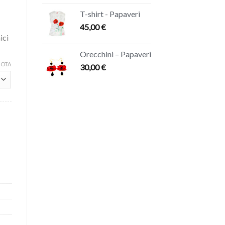
T-shirt - Papaveri
45,00
€
ici
Orecchini – Papaveri
UOTA
30,00
€