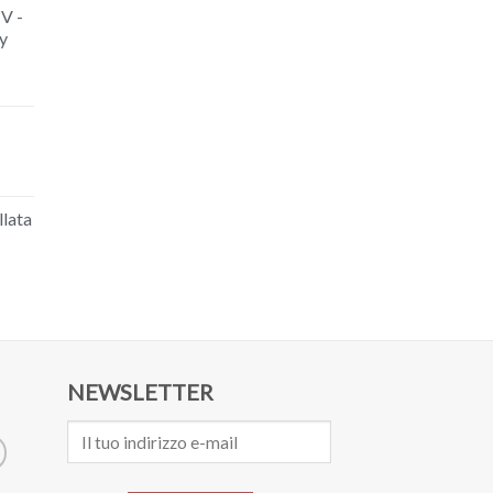
 V -
y
llata
NEWSLETTER