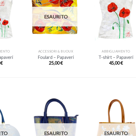
ESAURITO
+
+
MENTO
ACCESSORI & BIJOUX
ABBIGLIAMENTO
apaveri
Foulard – Papaveri
T-shirt – Papaveri
0
€
25,00
€
45,00
€
ITO
ESAURITO
ESAURITO