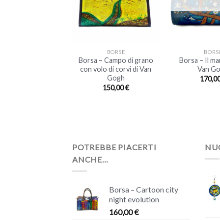
+
+
BORSE
BORSE
BORS
orsa – London
Borsa – Campo di grano
Borsa – Il ma
Cartoon
con volo di corvi di Van
Van G
Gogh
120,00
€
170,0
150,00
€
POTREBBE PIACERTI
NUO
ANCHE…
Borsa – Cartoon city
night evolution
160,00
€