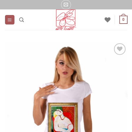
Salta
ai
contenuti
0