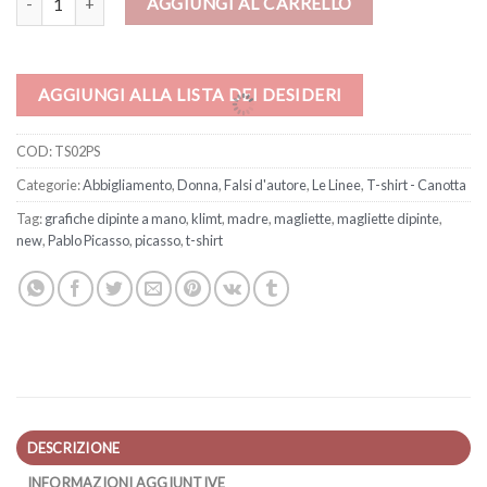
AGGIUNGI AL CARRELLO
AGGIUNGI ALLA LISTA DEI DESIDERI
COD:
TS02PS
Categorie:
Abbigliamento
,
Donna
,
Falsi d'autore
,
Le Linee
,
T-shirt - Canotta
Tag:
grafiche dipinte a mano
,
klimt
,
madre
,
magliette
,
magliette dipinte
,
new
,
Pablo Picasso
,
picasso
,
t-shirt
DESCRIZIONE
INFORMAZIONI AGGIUNTIVE