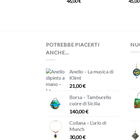
46,00
€
45,0
POTREBBE PIACERTI
NUO
ANCHE…
Anello – La musica di
Klimt
21,00
€
Borsa – Tamburello
cuore di Sicilia
140,00
€
Collana – L’urlo di
Munch
30,00
€