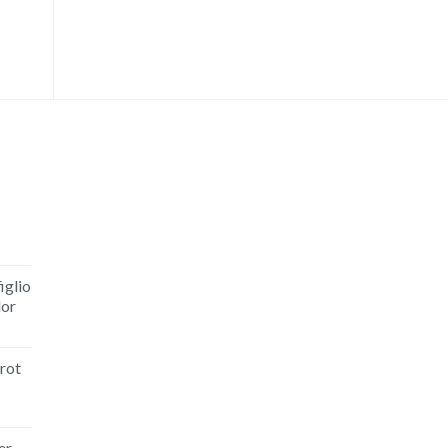
iglio
lor
rot
er