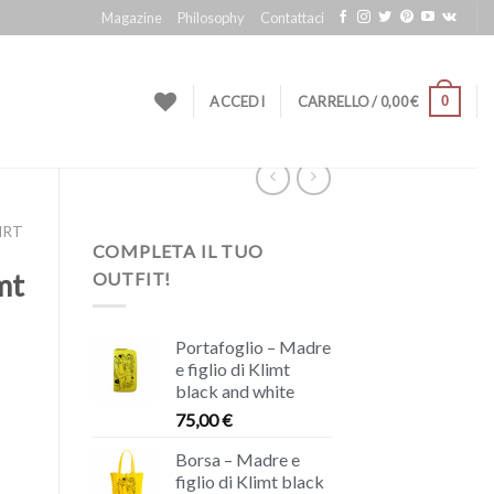
Magazine
Philosophy
Contattaci
0
ACCEDI
CARRELLO /
0,00
€
IRT
COMPLETA IL TUO
mt
OUTFIT!
Portafoglio – Madre
e figlio di Klimt
black and white
75,00
€
Borsa – Madre e
figlio di Klimt black