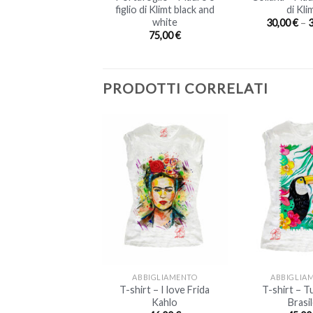
di Klimt
figlio di Klimt black and
di Kli
white
35,00
€
30,00
€
–
75,00
€
PRODOTTI CORRELATI
+
+
BBIGLIAMENTO
ABBIGLIAMENTO
ABBIGLIA
T-shirt – I love Frida
T-shirt – T
irt – Lady in red
Kahlo
Brasi
46,00
€