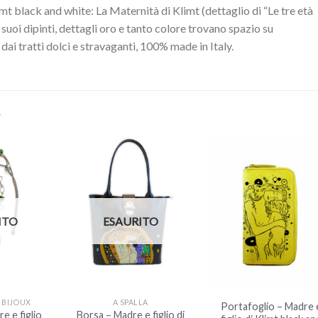
imt black and white: La Maternità di Klimt (dettaglio di “Le tre età
i suoi dipinti, dettagli oro e tanto colore trovano spazio su
 dai tratti dolci e stravaganti, 100% made in Italy.
…
ITO
ESAURITO
+
+
 BIJOUX
A SPALLA
Portafoglio – Madre 
e e figlio
Borsa – Madre e figlio di