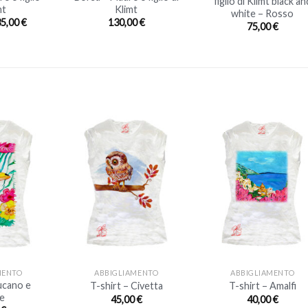
figlio di Klimt black an
mt
Klimt
white – Rosso
35,00
€
130,00
€
75,00
€
+
+
MENTO
ABBIGLIAMENTO
ABBIGLIAMENTO
ucano e
T-shirt – Civetta
T-shirt – Amalfi
le
45,00
€
40,00
€