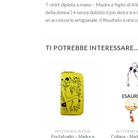
T-shirt dipinta a mano – Madre e figlio di Kl
della donna”) è senza dubbio il più dolce tra 
un accessorio artigianale. Il Risultato è unico
TI POTREBBE INTERESSARE
ESAUR
+
+
ESSORI & BIJOUX
ACCESSORI & BIJOUX
ACCESSORI &
ale – Madre e figlio
Portafoglio – Madre e
Collana – Madr