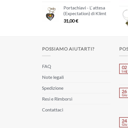
Portachiavi - L’ attesa
(Expectation) di Klimt
31,00
€
POSSIAMO AIUTARTI?
POS
FAQ
02
Lug
Note legali
Spedizione
26
Giu
Resi e Rimborsi
Contattaci
24
Giu