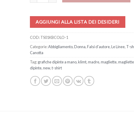
AGGIUNGI ALLA LISTA DEI DESIDERI
COD:
TS01KBCOLO-1
Categorie:
Abbigliamento
,
Donna
,
Falsi d'autore
,
Le Linee
,
T-shi
Canotta
Tag:
grafiche dipinte a mano
,
klimt
,
madre
,
magliette
,
magliette
dipinte
,
new
,
t-shirt