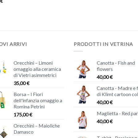
0
€
VI ARRIVI
PRODOTTI IN VETRINA
Orecchini – Limoni
Canotta - Fish and
omaggio alla ceramica
flowers
di Vietri asimmetrici
40,00
€
35,00
€
Canotta - Madre e f
Borsa – I Fiori
di Klimt cartoon co
dell'infanzia omaggio a
40,00
€
Romina Petrini
Maglietta - Red par
175,00
€
40,00
€
Orecchini – Maioliche
Damasco
T-shirt - Passione p