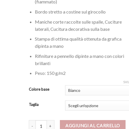
(fiammato)
Bordo stretto a costine sul girocollo
Maniche corte raccolte sulle spalle, Cuciture
laterali, Cucitura decorativa sulla base
Stampa di ottima qualità ottenuta da grafica
dipinta a mano
Rifiniture a pennello dipinte a mano con colori
brillanti
Peso: 150 g/m2
SV
Colore base
Taglia
T-shirt - Madre e figlio di Klimt black and white quantit
AGGIUNGI AL CARRELLO