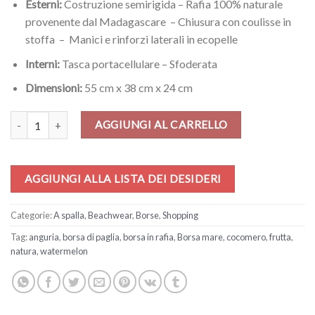
Esterni:
Costruzione semirigida – Rafia 100% naturale
provenente dal Madagascare – Chiusura con coulisse in
stoffa – Manici e rinforzi laterali in ecopelle
Interni:
Tasca portacellulare – Sfoderata
Dimensioni:
55 cm x 38 cm x 24 cm
Borsa – Eat Me! quantità
AGGIUNGI AL CARRELLO
AGGIUNGI ALLA LISTA DEI DESIDERI
Categorie:
A spalla
,
Beachwear
,
Borse
,
Shopping
Tag:
anguria
,
borsa di paglia
,
borsa in rafia
,
Borsa mare
,
cocomero
,
frutta
,
natura
,
watermelon