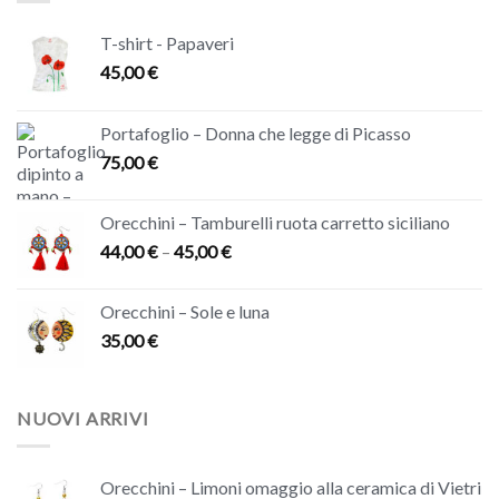
T-shirt - Papaveri
45,00
€
Portafoglio – Donna che legge di Picasso
75,00
€
Orecchini – Tamburelli ruota carretto siciliano
44,00
€
–
45,00
€
Orecchini – Sole e luna
35,00
€
NUOVI ARRIVI
Orecchini – Limoni omaggio alla ceramica di Vietri