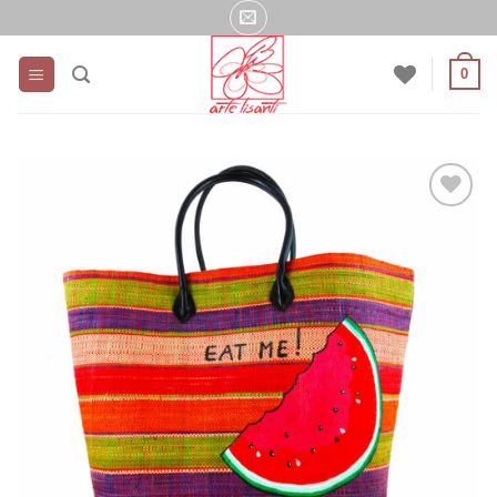
Salta
ai
contenuti
0