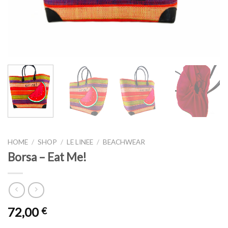
HOME
/
SHOP
/
LE LINEE
/
BEACHWEAR
Borsa – Eat Me!
72,00
€