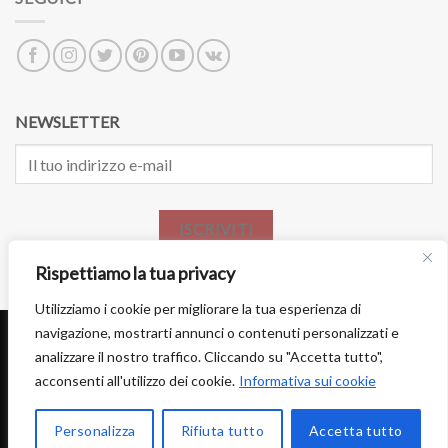
NEWSLETTER
ISCRIVITI
Rispettiamo la tua privacy
Utilizziamo i cookie per migliorare la tua esperienza di
navigazione, mostrarti annunci o contenuti personalizzati e
analizzare il nostro traffico. Cliccando su "Accetta tutto",
acconsenti all'utilizzo dei cookie.
Informativa sui cookie
DIVENTA PARTNER
LAVORA CON NOI
PRIVACY
TERMINI E CONDIZIONI
Copyright 2026 ©
ARTELISANTI
. ALL RIGHTS RESERVED - P.IVA
Personalizza
Rifiuta tutto
Accetta tutto
IT04650350756.