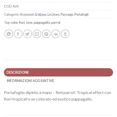
COD:
N/A
Categorie:
Accessori & bijoux
,
Le Linee
,
Paysage
,
Portafogli
Tag:
color
,
fiori
,
new
,
pappagallo
,
parrot
DESCRIZIONE
INFORMAZIONI AGGIUNTIVE
Portafoglio dipinto a mano – Red parrot: Tropical effect con
fiori tropicali e un colorato ed esotico pappagallo.