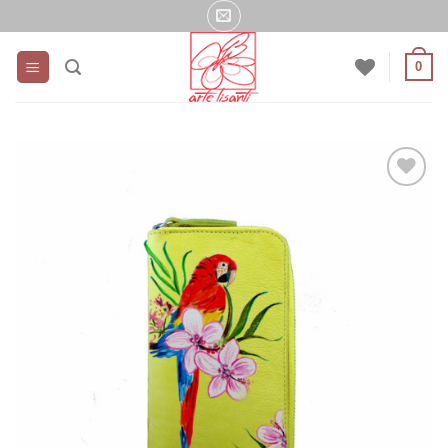
Salta
ai
contenuti
0