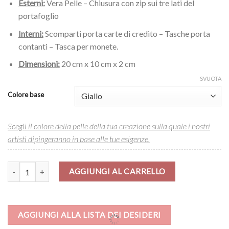
Esterni:
Vera Pelle – Chiusura con zip sui tre lati del
portafoglio
Interni:
Scomparti porta carte di credito – Tasche porta
contanti – Tasca per monete.
Dimensioni:
20 cm x 10 cm x 2 cm
SVUOTA
Colore base
Scegli il colore della pelle della tua creazione sulla quale i nostri
artisti dipingeranno in base alle tue esigenze.
Portafoglio – Red parrot quantità
AGGIUNGI AL CARRELLO
AGGIUNGI ALLA LISTA DEI DESIDERI