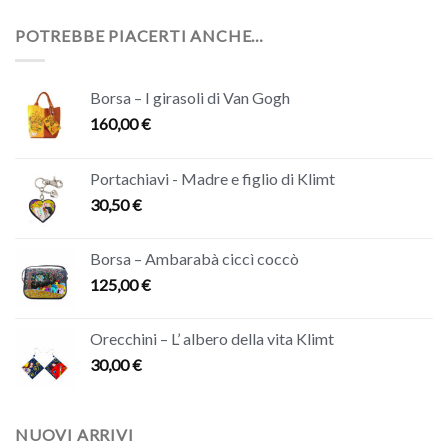
POTREBBE PIACERTI ANCHE…
Borsa – I girasoli di Van Gogh
160,00
€
Portachiavi - Madre e figlio di Klimt
30,50
€
Borsa – Ambarabà ciccì coccò
125,00
€
Orecchini – L’ albero della vita Klimt
30,00
€
NUOVI ARRIVI