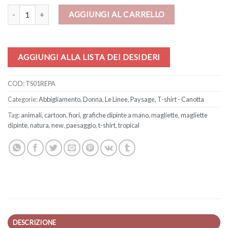
T-shirt - Red parrot quantità
AGGIUNGI AL CARRELLO
AGGIUNGI ALLA LISTA DEI DESIDERI
COD:
TS01REPA
Categorie:
Abbigliamento
,
Donna
,
Le Linee
,
Paysage
,
T-shirt - Canotta
Tag:
animali
,
cartoon
,
fiori
,
grafiche dipinte a mano
,
magliette
,
magliette
dipinte
,
natura
,
new
,
paesaggio
,
t-shirt
,
tropical
DESCRIZIONE