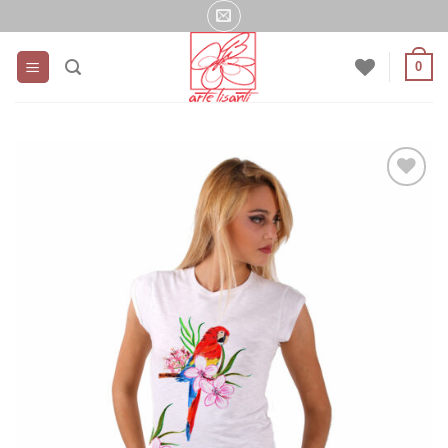
Salta
ai
contenuti
0