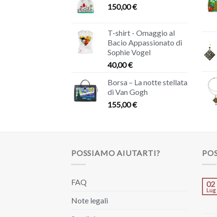
150,00
€
T-shirt - Omaggio al
Bacio Appassionato di
Sophie Vogel
40,00
€
Borsa – La notte stellata
di Van Gogh
155,00
€
POSSIAMO AIUTARTI?
POS
FAQ
02
Lug
Note legali