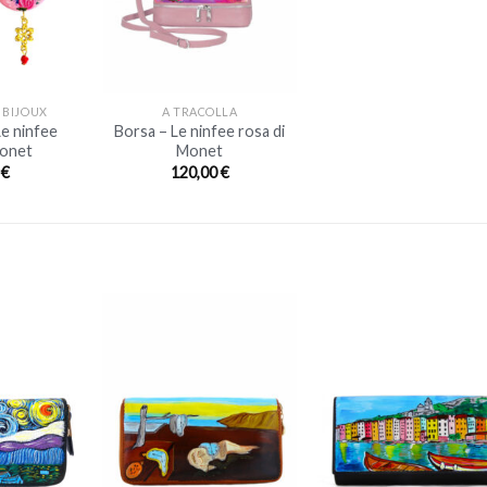
+
 BIJOUX
A TRACOLLA
Le ninfee
Borsa – Le ninfee rosa di
Monet
Monet
0
€
120,00
€