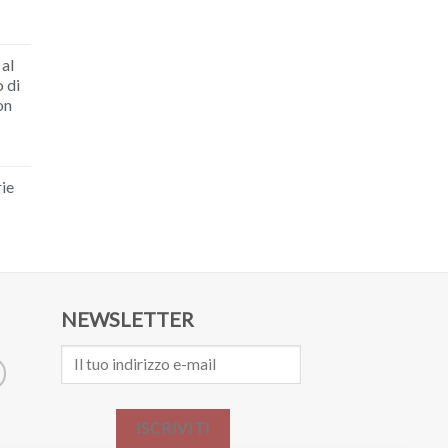
al
 di
on
ie
NEWSLETTER
ISCRIVITI