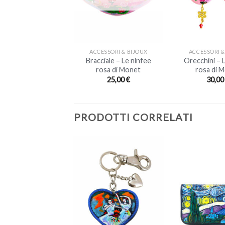
+
+
ACCESSORI & BIJOUX
ACCESSORI &
Bracciale – Le ninfee
Orecchini – 
rosa di Monet
rosa di 
25,00
€
30,0
PRODOTTI CORRELATI