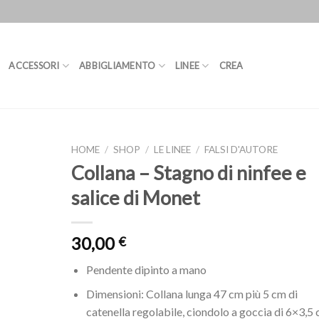
ACCESSORI
ABBIGLIAMENTO
LINEE
CREA
HOME
/
SHOP
/
LE LINEE
/
FALSI D'AUTORE
Collana – Stagno di ninfee e
salice di Monet
30,00
€
Pendente dipinto a mano
Dimensioni: Collana lunga 47 cm più 5 cm di
catenella regolabile, ciondolo a goccia di 6×3,5