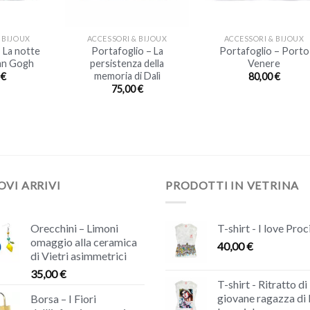
+
+
 BIJOUX
ACCESSORI & BIJOUX
ACCESSORI & BIJOUX
 La notte
Portafoglio – La
Portafoglio – Porto
Van Gogh
persistenza della
Venere
memoria di Dalì
0
€
80,00
€
75,00
€
VI ARRIVI
PRODOTTI IN VETRINA
Orecchini – Limoni
T-shirt - I love Proc
omaggio alla ceramica
40,00
€
di Vietri asimmetrici
35,00
€
T-shirt - Ritratto di
giovane ragazza di
Borsa – I Fiori