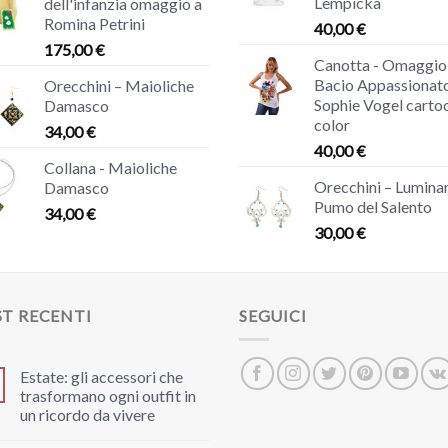
Lempicka
dell'infanzia omaggio a
Romina Petrini
40,00
€
175,00
€
Canotta - Omaggio 
Bacio Appassionato
Orecchini – Maioliche
Sophie Vogel carto
Damasco
color
34,00
€
40,00
€
Collana - Maioliche
Orecchini – Luminar
Damasco
Pumo del Salento
34,00
€
30,00
€
T RECENTI
SEGUICI
Estate: gli accessori che
trasformano ogni outfit in
un ricordo da vivere