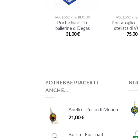
+
+
ESSORI & BIJOUX
ACCESSORI & BIJOUX
ACCESSORI &
foglio – Barche di
Portachiavi – Le
Portafoglio –
tori sulla spiaggia
ballerine di Degas
stellata di 
s Saintes-Maries-
31,00
€
75,0
a-Mer di Van Gogh
75,00
€
POTREBBE PIACERTI
NUO
ANCHE…
Anello – L’urlo di Munch
21,00
€
Borsa - Fiori naif