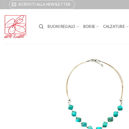
Salta
ISCRIVITI ALLA NEWSLETTER
ai
contenuti
BUONI REGALO
BORSE
CALZATURE