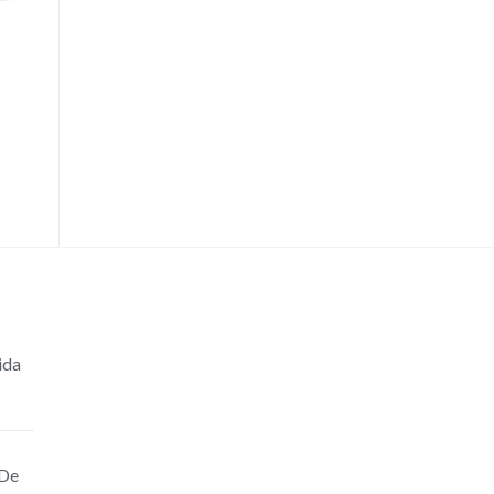
ida
 De