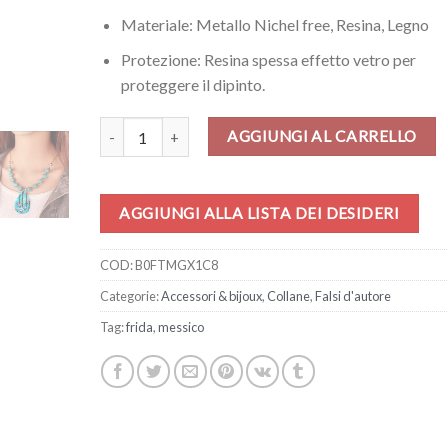
Materiale: Metallo Nichel free, Resina, Legno
Protezione: Resina spessa effetto vetro per
proteggere il dipinto.
Collana – Stagno di ninfee e salice di Monet quantità
AGGIUNGI AL CARRELLO
AGGIUNGI ALLA LISTA DEI DESIDERI
COD:
B0FTMGX1C8
Categorie:
Accessori & bijoux
,
Collane
,
Falsi d'autore
Tag:
frida
,
messico