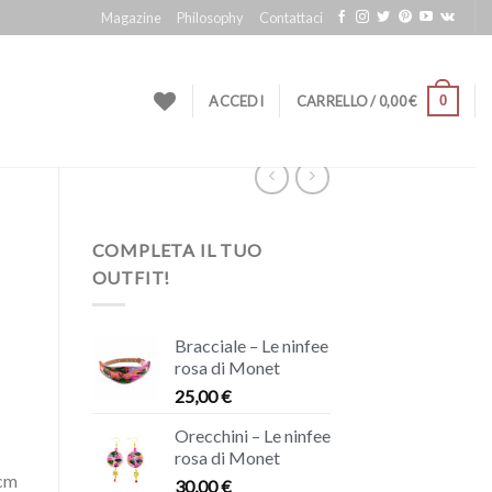
Magazine
Philosophy
Contattaci
0
ACCEDI
CARRELLO /
0,00
€
COMPLETA IL TUO
OUTFIT!
Bracciale – Le ninfee
rosa di Monet
25,00
€
Orecchini – Le ninfee
rosa di Monet
 cm
30,00
€